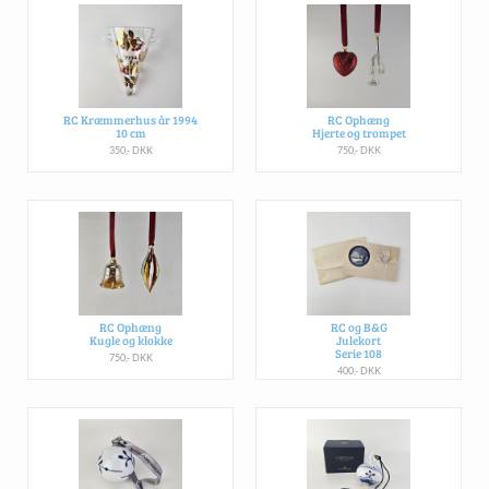
RC Kræmmerhus år 1994
RC Ophæng
10 cm
Hjerte og trompet
350,- DKK
750,- DKK
RC Ophæng
RC og B&G
Kugle og klokke
Julekort
Serie 108
750,- DKK
400,- DKK