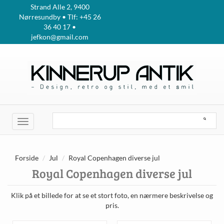
Strand Alle 2, 9400
Nørresundby • Tlf: +45 26
36 40 17 •
jefkon@gmail.com
Toggle
navigation
Forside
Jul
Royal Copenhagen diverse jul
Royal Copenhagen diverse jul
Klik på et billede for at se et stort foto, en nærmere beskrivelse og
pris.