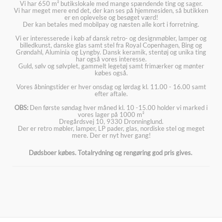
Vi har 650 m² butikslokale med mange spændende ting og sager.
Vi har meget mere end det, der kan ses på hjemmesiden, så butikken
er en oplevelse og besøget værd!
Der kan betales med mobilpay og næsten alle kort i forretning.
Vi er interesserede i køb af dansk retro- og designmøbler, lamper og
billedkunst, danske glas samt stel fra Royal Copenhagen, Bing og
Grøndahl, Aluminia og Lyngby. Dansk keramik, stentøj og unika ting
har også vores interesse.
Guld, sølv og sølvplet, gammelt legetøj samt frimærker og mønter
købes også.
Vores åbningstider er hver onsdag og lørdag kl. 11.00 - 16.00 samt
efter aftale.
OBS:
Den første søndag hver måned kl. 10 -15.00 holder vi marked i
vores lager på 1000 m²
Dregårdsvej 10, 9330 Dronninglund.
Der er retro møbler, lamper, LP pader, glas, nordiske stel og meget
mere. Der er nyt hver gang!
Dødsboer købes. Totalrydning og rengøring god pris gives.