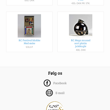
650,- DKK
450,- DKK PR. STK.
RC Festival klokke
RC Mega mussel
Med æske
sort platin
julekugle
SOLGT
400,- DKK
Følg os
Facebook
E-mail