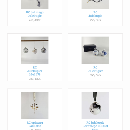
RC blå mega
RC
Julekugle
Julekugle
450,- DKK
250,- DKK
RC
RC
Julekugler
Julekugler
1641 178
600,- DKK
350,- DKK
RC ophæng
RC julekugle
Palmette
Sort mega mussel
6 cm