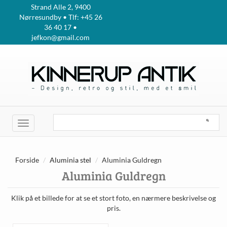
Strand Alle 2, 9400
Nørresundby • Tlf: +45 26
36 40 17 •
jefkon@gmail.com
Toggle
navigation
Forside
Aluminia stel
Aluminia Guldregn
Aluminia Guldregn
Klik på et billede for at se et stort foto, en nærmere beskrivelse og
pris.