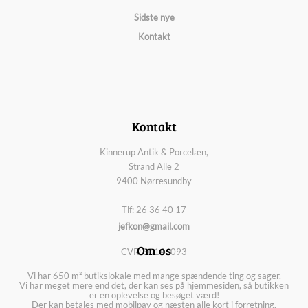
Sidste nye
Kontakt
Kontakt
Kinnerup Antik & Porcelæn,
Strand Alle 2
9400 Nørresundby
Tlf: 26 36 40 17
jefkon@gmail.com
Om os
CVR: 30146093
Vi har 650 m² butikslokale med mange spændende ting og sager.
Vi har meget mere end det, der kan ses på hjemmesiden, så butikken
er en oplevelse og besøget værd!
Der kan betales med mobilpay og næsten alle kort i forretning.