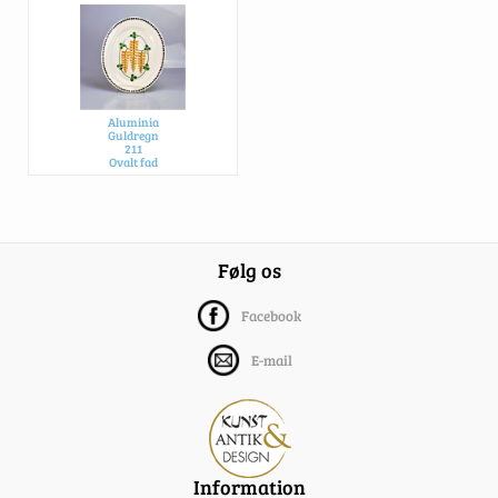
Aluminia
Guldregn
211
Ovalt fad
SOLGT
Følg os
Facebook
E-mail
Information