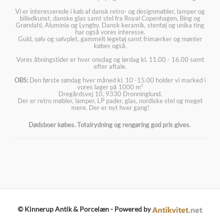
Vi er interesserede i køb af dansk retro- og designmøbler, lamper og
billedkunst, danske glas samt stel fra Royal Copenhagen, Bing og
Grøndahl, Aluminia og Lyngby. Dansk keramik, stentøj og unika ting
har også vores interesse.
Guld, sølv og sølvplet, gammelt legetøj samt frimærker og mønter
købes også.
Vores åbningstider er hver onsdag og lørdag kl. 11.00 - 16.00 samt
efter aftale.
OBS:
Den første søndag hver måned kl. 10 -15.00 holder vi marked i
vores lager på 1000 m²
Dregårdsvej 10, 9330 Dronninglund.
Der er retro møbler, lamper, LP pader, glas, nordiske stel og meget
mere. Der er nyt hver gang!
Dødsboer købes. Totalrydning og rengøring god pris gives.
© Kinnerup Antik & Porcelæn - Powered by