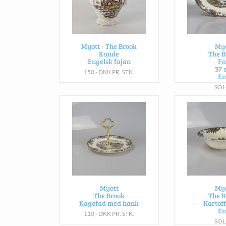
Myott - The Brook
Myo
Kande
The B
Engelsk fajan
Fa
37 
150,- DKK PR. STK.
En
SOL
Myott
Myo
The Brook
The B
Kagefad med hank
Kartoff
En
110,- DKK PR. STK.
SOL