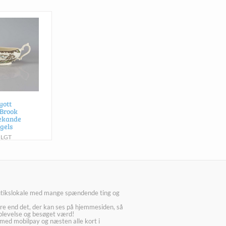
yott
 Brook
ekande
gels
OLGT
utikslokale med mange spændende ting og
re end det, der kan ses på hjemmesiden, så
plevelse og besøget værd!
med mobilpay og næsten alle kort i