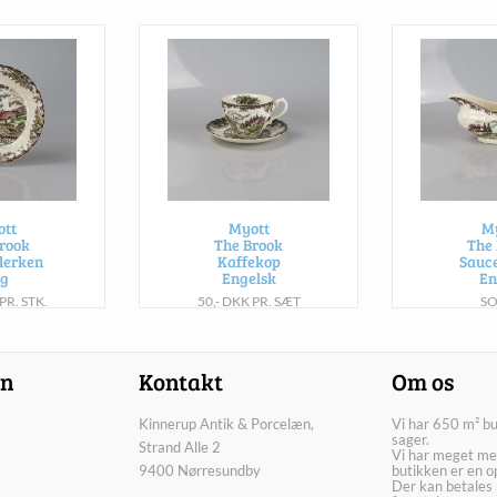
tt
Myott
M
rook
The Brook
The
lerken
Kaffekop
Sauc
g
Engelsk
En
PR. STK.
50,- DKK PR. SÆT
S
on
Kontakt
Om os
Kinnerup Antik & Porcelæn,
Vi har 650 m² b
sager.
Strand Alle 2
Vi har meget me
9400 Nørresundby
butikken er en o
Der kan betales 