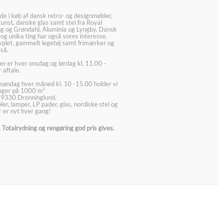
ede i køb af dansk retro- og designmøbler,
kunst, danske glas samt stel fra Royal
g og Grøndahl, Aluminia og Lyngby. Dansk
 og unika ting har også vores interesse.
lvplet, gammelt legetøj samt frimærker og
så.
er er hver onsdag og lørdag kl. 11.00 -
 aftale.
søndag hver måned kl. 10 -15.00 holder vi
lager på 1000 m²
 9330 Dronninglund.
er, lamper, LP pader, glas, nordiske stel og
 er nyt hver gang!
Totalrydning og rengøring god pris gives.