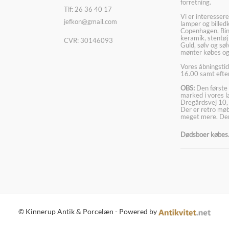
forretning.
Tlf: 26 36 40 17
Vi er interesser
jefkon@gmail.com
lamper og billed
Copenhagen, Bin
keramik, stentøj
CVR: 30146093
Guld, sølv og sø
mønter købes og
Vores åbningstid
16.00 samt efter
OBS:
Den første 
marked i vores 
Dregårdsvej 10,
Der er retro møbl
meget mere. Der
Dødsboer købes. 
© Kinnerup Antik & Porcelæn - Powered by