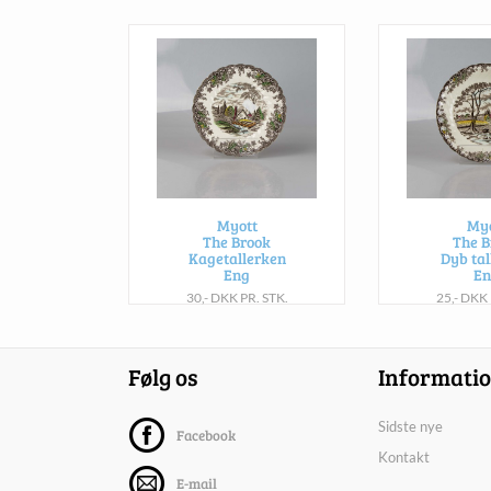
Myott
Myo
The Brook
The B
Kagetallerken
Dyb tal
Eng
En
30,- DKK PR. STK.
25,- DKK 
Følg os
Informati
Sidste nye
Facebook
Kontakt
E-mail