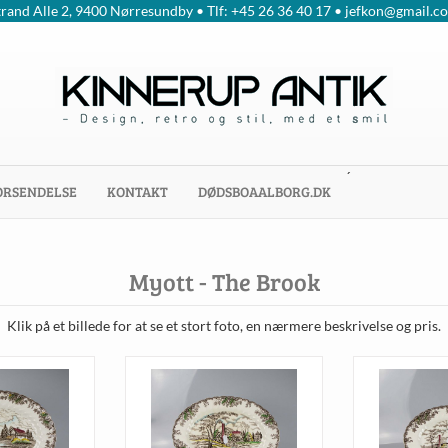
trand Alle 2, 9400 Nørresundby • Tlf: +45 26 36 40 17 • jefkon@gmail.c
´
ORSENDELSE
KONTAKT
DØDSBOAALBORG.DK
Myott - The Brook
Klik på et billede for at se et stort foto, en nærmere beskrivelse og pris.