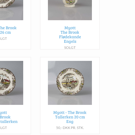
The Brook
Myott
 26 cm
The Brook
Flødekande
OLGT
Engels
SOLGT
yott
Myott - The Brook
 Brook
Tallerken 20 cm
 tallerken
Eng
OLGT
50,- DKK PR. STK.