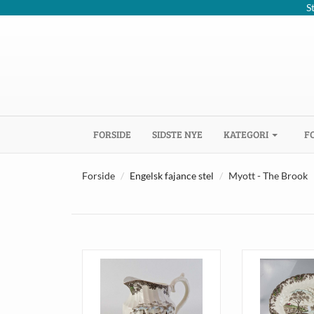
S
(CURRENT)
FORSIDE
SIDSTE NYE
KATEGORI
F
Forside
Engelsk fajance stel
Myott - The Brook