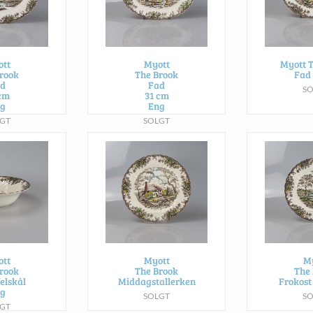
tt
Myott
Myott 
rook
The Brook
Fad
d
Fad
S
cm
31 cm
g
Eng
GT
SOLGT
tt
Myott
M
rook
The Brook
The
elskål
Middagstallerken
Frokost
g
SOLGT
S
GT