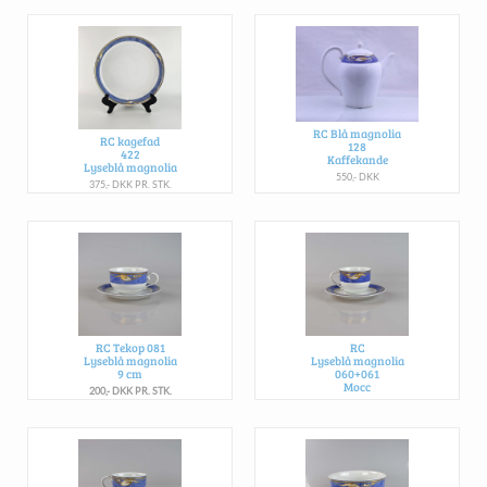
RC Blå magnolia
RC kagefad
128
422
Kaffekande
Lyseblå magnolia
550,- DKK
375,- DKK PR. STK.
RC Tekop 081
RC
Lyseblå magnolia
Lyseblå magnolia
9 cm
060+061
Mocc
200,- DKK PR. STK.
125,- DKK PR. STK.