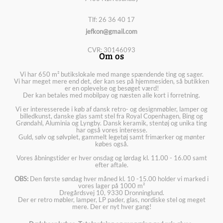
Tlf: 26 36 40 17
jefkon@gmail.com
CVR: 30146093
Om os
Vi har 650 m² butikslokale med mange spændende ting og sager.
Vi har meget mere end det, der kan ses på hjemmesiden, så butikken
er en oplevelse og besøget værd!
Der kan betales med mobilpay og næsten alle kort i forretning.
Vi er interesserede i køb af dansk retro- og designmøbler, lamper og
billedkunst, danske glas samt stel fra Royal Copenhagen, Bing og
Grøndahl, Aluminia og Lyngby. Dansk keramik, stentøj og unika ting
har også vores interesse.
Guld, sølv og sølvplet, gammelt legetøj samt frimærker og mønter
købes også.
Vores åbningstider er hver onsdag og lørdag kl. 11.00 - 16.00 samt
efter aftale.
OBS:
Den første søndag hver måned kl. 10 -15.00 holder vi marked i
vores lager på 1000 m²
Dregårdsvej 10, 9330 Dronninglund.
Der er retro møbler, lamper, LP pader, glas, nordiske stel og meget
mere. Der er nyt hver gang!