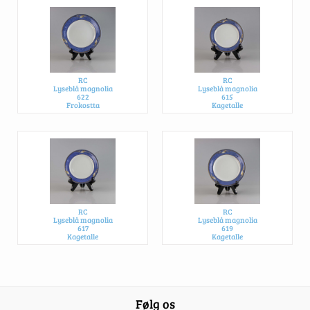
RC
RC
Lyseblå magnolia
Lyseblå magnolia
622
615
Frokostta
Kagetalle
175,- DKK PR. STK.
65,- DKK PR. STK.
RC
RC
Lyseblå magnolia
Lyseblå magnolia
617
619
Kagetalle
Kagetalle
90,- DKK PR. STK.
110,- DKK PR. STK.
Følg os