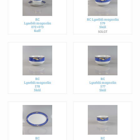
RC
RC Lyseblå magnolia
Lyseblå magnolia
579
072+073
Skål
Kaff
SOLGT
175,- DKK PR. STK.
RC
RC
Lyseblå magnolia
Lyseblå magnolia
578
577
Skål
Skål
550,- DKK
SOLGT
RC
RC