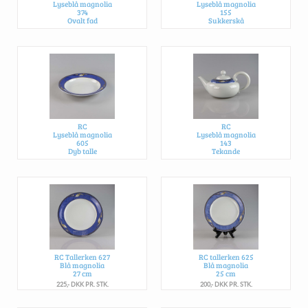
Lyseblå magnolia
Lyseblå magnolia
374
155
Ovalt fad
Sukkerskå
SOLGT
180,- DKK PR. STK.
RC
RC
Lyseblå magnolia
Lyseblå magnolia
605
143
Dyb talle
Tekande
200,- DKK
775,- DKK
RC Tallerken 627
RC tallerken 625
Blå magnolia
Blå magnolia
27 cm
25 cm
225,- DKK PR. STK.
200,- DKK PR. STK.