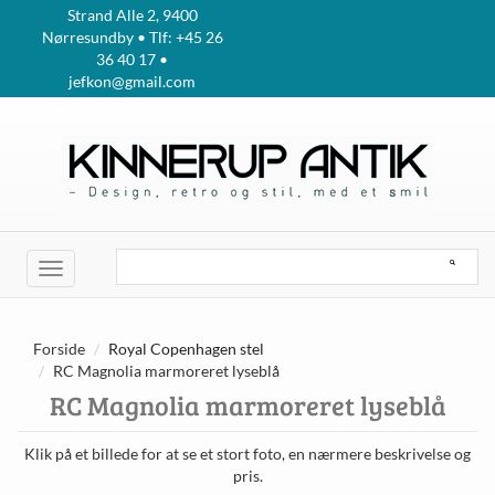
Strand Alle 2, 9400
Nørresundby • Tlf: +45 26
36 40 17 •
jefkon@gmail.com
Toggle
navigation
Forside
Royal Copenhagen stel
RC Magnolia marmoreret lyseblå
RC Magnolia marmoreret lyseblå
Klik på et billede for at se et stort foto, en nærmere beskrivelse og
pris.